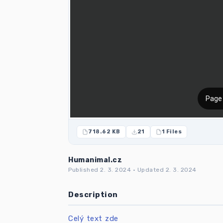
718.62 KB
21
1 Files
Humanimal.cz
Published 2. 3. 2024 · Updated 2. 3. 2024
Description
Celý text zde