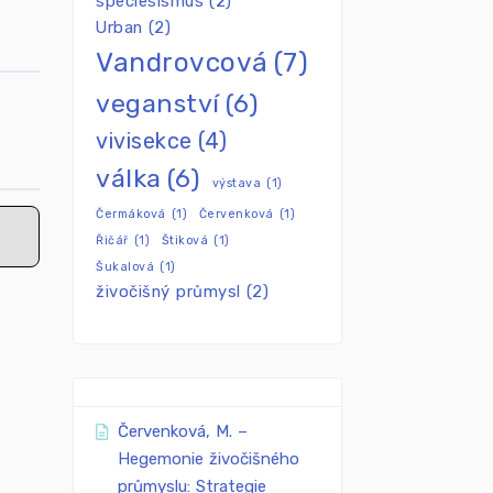
speciesismus
(2)
Urban
(2)
Vandrovcová
(7)
veganství
(6)
vivisekce
(4)
válka
(6)
výstava
(1)
Čermáková
(1)
Červenková
(1)
Řičář
(1)
Štiková
(1)
Šukalová
(1)
živočišný průmysl
(2)
Červenková, M. –
Hegemonie živočišného
průmyslu: Strategie