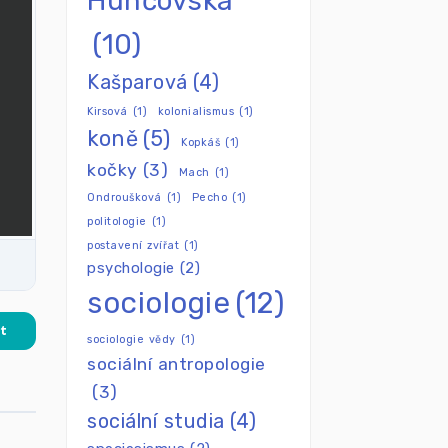
Hunčovská
(10)
Kašparová
(4)
Kirsová
(1)
kolonialismus
(1)
koně
(5)
Kopkáš
(1)
kočky
(3)
Mach
(1)
Ondroušková
(1)
Pecho
(1)
politologie
(1)
postavení zvířat
(1)
psychologie
(2)
sociologie
(12)
t
sociologie vědy
(1)
sociální antropologie
(3)
sociální studia
(4)