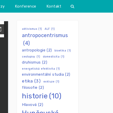
rzy
Konference
Kontakt
aktivismus
(1)
ALF
(1)
antropocentrismus
(4)
antropologie
(2)
bioetika
(1)
cestopisy
(1)
domesticita
(1)
druhismus
(2)
energetická efektivita
(1)
environmentální studia
(2)
etika
(3)
exkluze
(1)
filosofie
(2)
historie
(10)
Hlavová
(2)