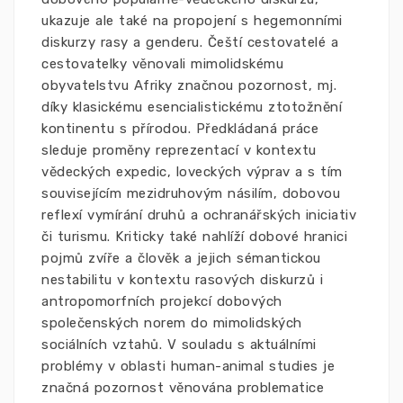
ukazuje ale také na propojení s hegemonními
diskurzy rasy a genderu. Čeští cestovatelé a
cestovatelky věnovali mimolidskému
obyvatelstvu Afriky značnou pozornost, mj.
díky klasickému esencialistickému ztotožnění
kontinentu s přírodou. Předkládaná práce
sleduje proměny reprezentací v kontextu
vědeckých expedic, loveckých výprav a s tím
souvisejícím mezidruhovým násilím, dobovou
reflexí vymírání druhů a ochranářských iniciativ
či turismu. Kriticky také nahlíží dobové hranici
pojmů zvíře a člověk a jejich sémantickou
nestabilitu v kontextu rasových diskurzů i
antropomorfních projekcí dobových
společenských norem do mimolidských
sociálních vztahů. V souladu s aktuálními
problémy v oblasti human-animal studies je
značná pozornost věnována problematice