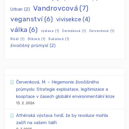
Vandrovcová
(7)
Urban
(2)
veganství
(6)
vivisekce
(4)
válka
(6)
výstava
(1)
Čermáková
(1)
Červenková
(1)
Řičář
(1)
Štiková
(1)
Šukalová
(1)
živočišný průmysl
(2)
Červenková, M. – Hegemonie živočišného
průmyslu: Strategie exploatace, legitimizace a
kooptace v časech globální environmentální krize
13. 2. 2026
Athénská výstava tvrdí, že by revoluce mohla
začít na vašem talíři