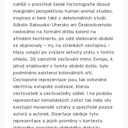
nahlíží v prostředí české historiografie dosud
marginální perspektivou human-animal studies,
inspiraci si bere také z dekoloniálních studií.
Ačkoliv Rakousko-Uhersko ani Československo
nedosáhlo na formální držbu kolonií na
africkém kontinentu, po celé sledované období
se objevovaly – mj. na stránkách cestopisů –
hlasy volající po zvýšení aktivity státu v tomto
ohledu. Již samotné cestování mimo Evropu, k
jehož etablování v tomto období došlo, bylo
podmíněno existencí koloniálních sítí.
Cestopisné reprezentace jsou tak ovlivněné
identitou evropské civilizace, kterou
cestovatelé a cestovatelky sdíleli. I na podobu
reprezentací mimolidských zvířat tak měly vliv
existující mocenské vztahy a specifické pozice
autorů a autorek. Disertace sleduje tyto
reprezentace a jejich proměny v kontextu
dobového populárně-vědeckého diskurzu,