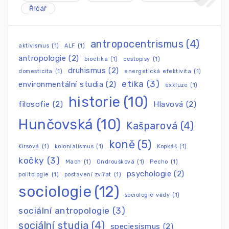
Řičář
antropocentrismus
(4)
aktivismus
(1)
ALF
(1)
antropologie
(2)
bioetika
(1)
cestopisy
(1)
druhismus
(2)
domesticita
(1)
energetická efektivita
(1)
etika
(3)
environmentální studia
(2)
exkluze
(1)
historie
(10)
filosofie
(2)
Hlavová
(2)
Hunčovská
(10)
Kašparová
(4)
koně
(5)
Kirsová
(1)
kolonialismus
(1)
Kopkáš
(1)
kočky
(3)
Mach
(1)
Ondroušková
(1)
Pecho
(1)
psychologie
(2)
politologie
(1)
postavení zvířat
(1)
sociologie
(12)
sociologie vědy
(1)
sociální antropologie
(3)
sociální studia
(4)
speciesismus
(2)