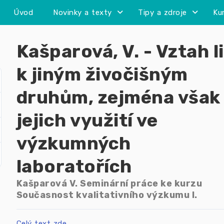
Úvod
Novinky a texty
Tipy a zdroje
Ku
Kašparová, V. - Vztah li
k jiným živočišným
druhům, zejména však
jejich využití ve
výzkumných
laboratořích
Kašparová V. Seminární práce ke kurzu
Současnost kvalitativního výzkumu I.
Celý text zde