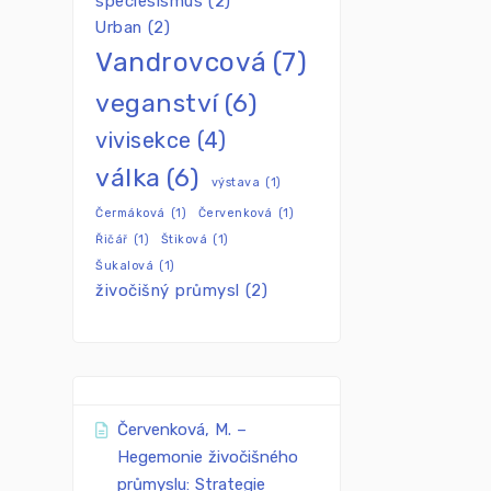
speciesismus
(2)
Urban
(2)
Vandrovcová
(7)
veganství
(6)
vivisekce
(4)
válka
(6)
výstava
(1)
Čermáková
(1)
Červenková
(1)
Řičář
(1)
Štiková
(1)
Šukalová
(1)
živočišný průmysl
(2)
Červenková, M. –
Hegemonie živočišného
průmyslu: Strategie