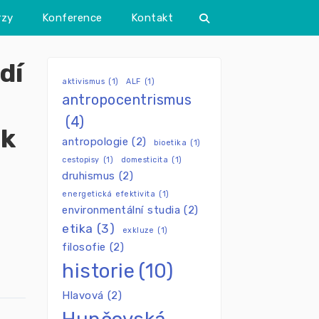
rzy
Konference
Kontakt
dí
aktivismus
(1)
ALF
(1)
antropocentrismus
(4)
 k
antropologie
(2)
bioetika
(1)
cestopisy
(1)
domesticita
(1)
druhismus
(2)
energetická efektivita
(1)
environmentální studia
(2)
etika
(3)
exkluze
(1)
filosofie
(2)
historie
(10)
Hlavová
(2)